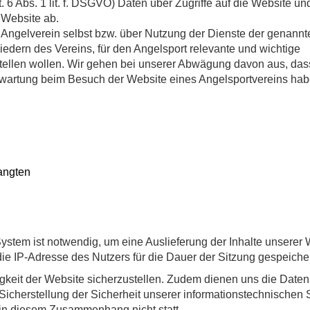
. 6 Abs. 1 lit. f. DSGVO) Daten über Zugriffe auf die Website un
 Website ab.
ls Angelverein selbst bzw. über Nutzung der Dienste der genannt
edern des Vereins, für den Angelsport relevante und wichtige
 stellen wollen. Wir gehen bei unserer Abwägung davon aus, das
wartung beim Besuch der Website eines Angelsportvereins hab
angten
stem ist notwendig, um eine Auslieferung der Inhalte unserer 
e IP-Adresse des Nutzers für die Dauer der Sitzung gespeicher
igkeit der Website sicherzustellen. Zudem dienen uns die Daten
icherstellung der Sicherheit unserer informationstechnischen
in diesem Zusammenhang nicht statt.