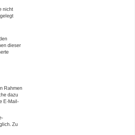
 nicht
gelegt
rden
nen dieser
erte
hen Rahmen
lche dazu
e E-Mail-
e-
glich. Zu