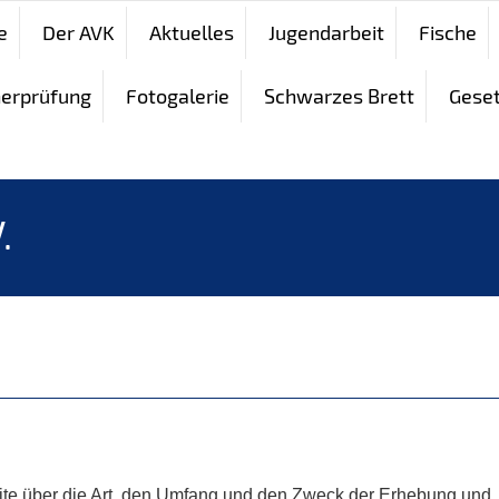
e
Der AVK
Aktuelles
Jugendarbeit
Fische
herprüfung
Fotogalerie
Schwarzes Brett
Gese
.
site über die Art, den Umfang und den Zweck der Erhebung und