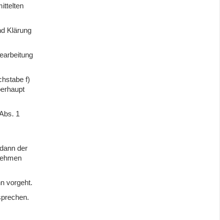
ittelten
nd Klärung
earbeitung
chstabe f)
berhaupt
 Abs. 1
 dann der
tnehmen
nn vorgeht.
sprechen.