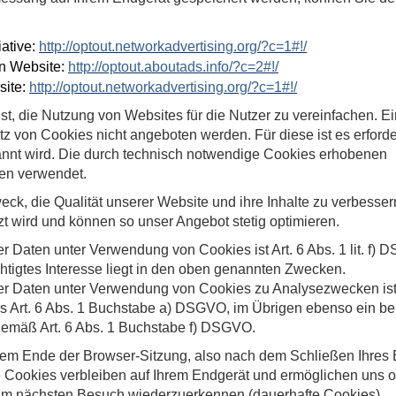
ative:
http://optout.networkadvertising.org/?c=1#!/
n Website:
http://optout.aboutads.info/?c=2#!/
site:
http://optout.networkadvertising.org/?c=1#!/
, die Nutzung von Websites für die Nutzer zu vereinfachen. Ei
z von Cookies nicht angeboten werden. Für diese ist es erforde
nnt wird. Die durch technisch notwendige Cookies erhobenen
len verwendet.
k, die Qualität unserer Website und ihre Inhalte zu verbesser
zt wird und können so unser Angebot stetig optimieren.
 Daten unter Verwendung von Cookies ist Art. 6 Abs. 1 lit. f) 
chtigtes Interesse liegt in den oben genannten Zwecken.
er Daten unter Verwendung von Cookies zu Analysezwecken ist
rs Art. 6 Abs. 1 Buchstabe a) DSGVO, im Übrigen ebenso ein be
gemäß Art. 6 Abs. 1 Buchstabe f) DSGVO.
em Ende der Browser-Sitzung, also nach dem Schließen Ihres 
e Cookies verbleiben auf Ihrem Endgerät und ermöglichen uns 
 beim nächsten Besuch wiederzuerkennen (dauerhafte Cookies).