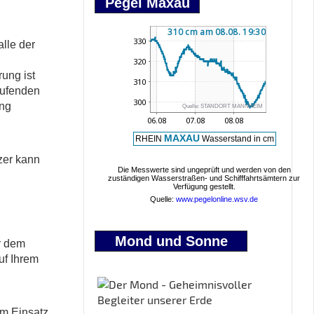
Pegel Maxau
lle der
ung ist
rufenden
ung
tzer kann
Mond und Sonne
r dem
uf Ihrem
em Einsatz