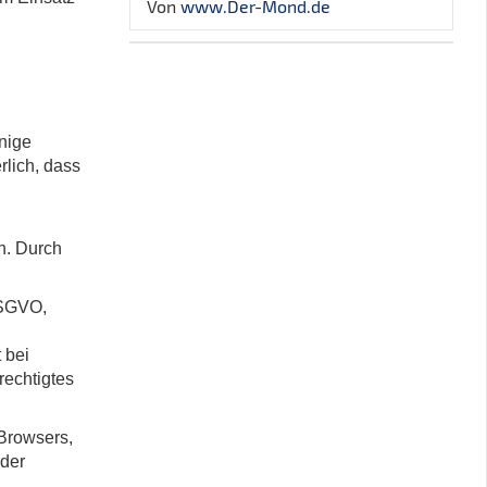
Von
www.Der-Mond.de
nige
rlich, dass
n. Durch
DSGVO,
 bei
rechtigtes
Browsers,
oder