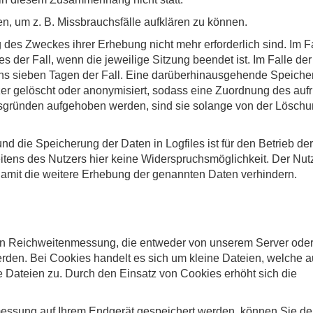
n, um z. B. Missbrauchsfälle aufklären zu können.
 des Zweckes ihrer Erhebung nicht mehr erforderlich sind. Im Fa
es der Fall, wenn die jeweilige Sitzung beendet ist. Im Falle der
tens sieben Tagen der Fall. Eine darüberhinausgehende Speicher
zer gelöscht oder anonymisiert, sodass eine Zuordnung des auf
isgründen aufgehoben werden, sind sie solange von der Lösch
nd die Speicherung der Daten in Logfiles ist für den Betrieb der
 seitens des Nutzers hier keine Widerspruchsmöglichkeit. Der Nu
damit die weitere Erhebung der genannten Daten verhindern.
en Reichweitenmessung, die entweder von unserem Server ode
rden. Bei Cookies handelt es sich um kleine Dateien, welche a
se Dateien zu. Durch den Einsatz von Cookies erhöht sich die
messung auf Ihrem Endgerät gespeichert werden, können Sie d