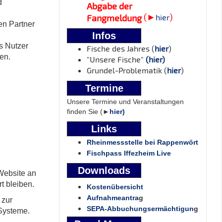
d
Abgabe der
(►
)
Fangmeldung
hier
en Partner
Infos
s Nutzer
Fische des Jahres (
hier
)
en.
"Unsere Fische"
(hier)
Grundel-Problematik (
hier
)
Termine
Unsere Termine und Veranstaltungen
finden Sie (►
hier)
Links
Rheinmessstelle bei Rappenwört
Fischpass Iffezheim Live
Downloads
Website an
t bleiben.
Kostenübersicht
Aufnahmeantra
g
 zur
SEPA-Abbuchungsermächtigun
g
 Systeme.