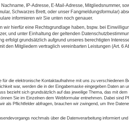
 Nachname, IP-Adresse, E-Mail-Adresse, Mitgliedsnummer, so
mular, Schwarzes Brett, oder unser Fangmeldungsformular) ab
ulare informieren wir Sie unten noch genauer.
wir hierfür eine Rechtsgrundlage haben, bspw. bei Einwilligung
zer, und unter Einhaltung der geltenden Datenschutzbestimmu
erfolgt grundsätzlich aufgrund unseres berechtigten Interesses
t den Mitgliedern vertraglich vereinbarten Leistungen (Art. 6 A
e für die elektronische Kontaktaufnahme mit uns zu verschiedenen B
chkeit war, werden die in der Eingabemaske eingegeben Daten an u
uss bezieht sich grundsätzlich auf das jeweilige Thema, das mit dem
n können Sie im Einzelnen dem Webformular entnehmen. Dabei sind Pfl
wir als Pflichtfelder abfragen, brauchen wir zwingend, um Ihre Daten
sendevorgangs nochmals über die Datenverarbeitung informiert und 