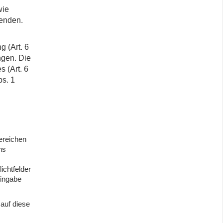
wie
senden.
 (Art. 6
ngen. Die
 (Art. 6
bs. 1
ereichen
ns
ichtfelder
eingabe
auf diese