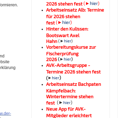
(►
hier
)
2026 stehen fest
formieren.
Arbeitseinsatz Alb: Termine
für 2026 stehen
(►
hier
)
fest
Hinter den Kulissen:
Bootswart Axel
Hahn
(►
hier
)
Vorbereitungskurse zur
Fischerprüfung
und
2026
(
►
hier
)
bsite
AVK-Arbeitsgruppe -
rklärung
Termine 2026 stehen fest
)
(
►
hier
Arbeitseinsatz Bachpaten
Kämpfelbach:
Wintertermine stehen
(►
)
fest
hier
Neue App für AVK-
w.der-
Mitglieder erleichtert