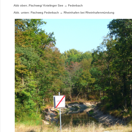
Abb oben.:Fischweg/ Knielinger See → Federbach
Abb. unten: Fischweg Federbach → Rheinhafen bei Rheinhafenmündung