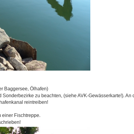
ger Baggersee, Ölhafen)
d Sonderbezirke zu beachten, (siehe AVK-Gewässerkarte!). An 
afenkanal reintreiben!
u einer Fischtreppe.
schrieben!