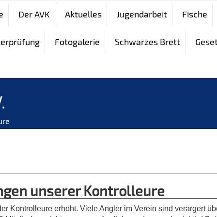
e
Der AVK
Aktuelles
Jugendarbeit
Fische
herprüfung
Fotogalerie
Schwarzes Brett
Gese
.
ure
ngen unserer Kontrolleure
 Kontrolleure erhöht. Viele Angler im Verein sind verärgert üb