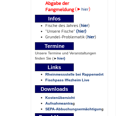
Abgabe der
(►
)
Fangmeldung
hier
Infos
Fische des Jahres (
hier
)
"Unsere Fische"
(hier)
Grundel-Problematik (
hier
)
Termine
Unsere Termine und Veranstaltungen
finden Sie (►
hier)
Links
Rheinmessstelle bei Rappenwört
Fischpass Iffezheim Live
Downloads
Kostenübersicht
Aufnahmeantra
g
SEPA-Abbuchungsermächtigun
g