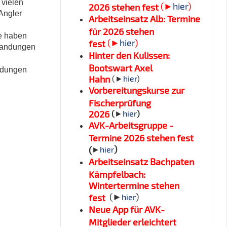
 vielen
(►
hier
)
2026 stehen fest
Angler
Arbeitseinsatz Alb: Termine
für 2026 stehen
te haben
(►
hier
)
fest
standungen
Hinter den Kulissen:
Bootswart Axel
andungen
Hahn
(►
hier
)
Vorbereitungskurse zur
Fischerprüfung
2026
(
►
hier
)
AVK-Arbeitsgruppe -
Termine 2026 stehen fest
)
(
►
hier
Arbeitseinsatz Bachpaten
Kämpfelbach:
Wintertermine stehen
(►
)
fest
hier
Neue App für AVK-
Mitglieder erleichtert