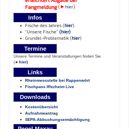
(►
)
Fangmeldung
hier
Infos
Fische des Jahres (
hier
)
"Unsere Fische"
(hier)
Grundel-Problematik (
hier
)
Termine
Unsere Termine und Veranstaltungen finden Sie
(►
hier)
Links
Rheinmessstelle bei Rappenwört
Fischpass Iffezheim Live
Downloads
Kostenübersicht
Aufnahmeantra
g
SEPA-Abbuchungsermächtigun
g
Pegel Maxau